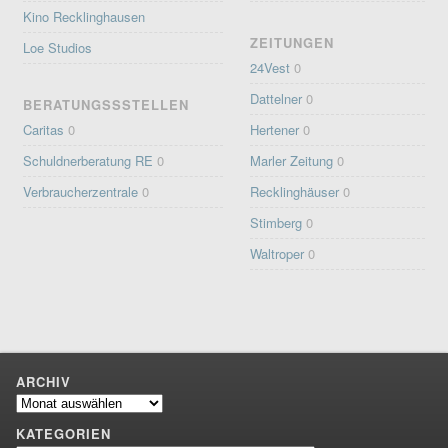
Kino Recklinghausen
ZEITUNGEN
Loe Studios
24Vest
0
Dattelner
0
BERATUNGSSSTELLEN
Caritas
0
Hertener
0
Schuldnerberatung RE
0
Marler Zeitung
0
Verbraucherzentrale
0
Recklinghäuser
0
Stimberg
0
Waltroper
0
ARCHIV
Archiv
KATEGORIEN