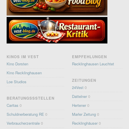
KINOS IM VEST
EMPFEHLUNGEN
Kino Dorsten
Recklinghausen Leuchtet
Kino Recklinghausen
ZEITUNGEN
Loe Studios
24Vest
0
Dattelner
0
BERATUNGSSSTELLEN
Caritas
0
Hertener
0
Schuldnerberatung RE
0
Marler Zeitung
0
Verbraucherzentrale
0
Recklinghäuser
0