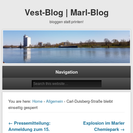
Vest-Blog | Marl-Blog
bloggen statt printen!
Navigation
You are here:
Home
›
Allgemein
› Carl-Duisberg-Straße bleibt
einseitig gesperrt
← Pressemitteilung:
Explosion im Marler
Anmeldung zum 15.
Chemiepark →