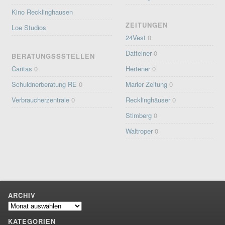
Kino Recklinghausen
ZEITUNGEN
Loe Studios
24Vest
0
Dattelner
0
BERATUNGSSSTELLEN
Caritas
0
Hertener
0
Schuldnerberatung RE
0
Marler Zeitung
0
Verbraucherzentrale
0
Recklinghäuser
0
Stimberg
0
Waltroper
0
ARCHIV
Archiv
KATEGORIEN