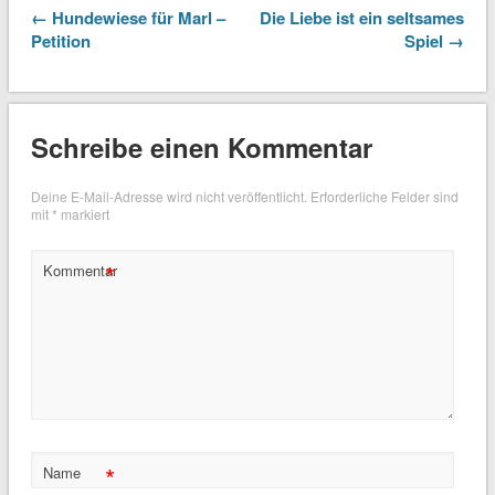
← Hundewiese für Marl –
Die Liebe ist ein seltsames
Petition
Spiel →
Schreibe einen Kommentar
Deine E-Mail-Adresse wird nicht veröffentlicht.
Erforderliche Felder sind
mit
*
markiert
*
Kommentar
*
Name