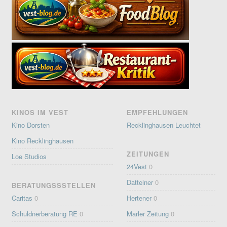
KINOS IM VEST
EMPFEHLUNGEN
Kino Dorsten
Recklinghausen Leuchtet
Kino Recklinghausen
ZEITUNGEN
Loe Studios
24Vest
0
Dattelner
0
BERATUNGSSSTELLEN
Caritas
0
Hertener
0
Schuldnerberatung RE
0
Marler Zeitung
0