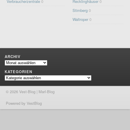
Verbraucherzentrale
0
Recklinghäuser
0
Stimberg
0
Waltroper
0
ARCHIV
Archiv
KATEGORIEN
Kategorien
© 2026 Vest-Blog | Marl-Blog
Powered by VestBlog