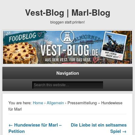
Vest-Blog | Marl-Blog
bloggen statt printen!
Navigation
You are here:
Home
›
Allgemein
› Pressemitteilung – Hundewiese
für Marl
← Hundewiese für Marl –
Die Liebe ist ein seltsames
Petition
Spiel →