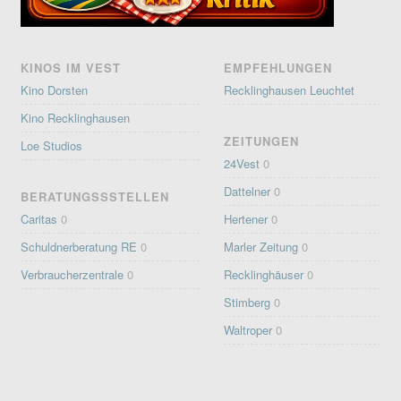
KINOS IM VEST
EMPFEHLUNGEN
Kino Dorsten
Recklinghausen Leuchtet
Kino Recklinghausen
ZEITUNGEN
Loe Studios
24Vest
0
Dattelner
0
BERATUNGSSSTELLEN
Caritas
0
Hertener
0
Schuldnerberatung RE
0
Marler Zeitung
0
Verbraucherzentrale
0
Recklinghäuser
0
Stimberg
0
Waltroper
0