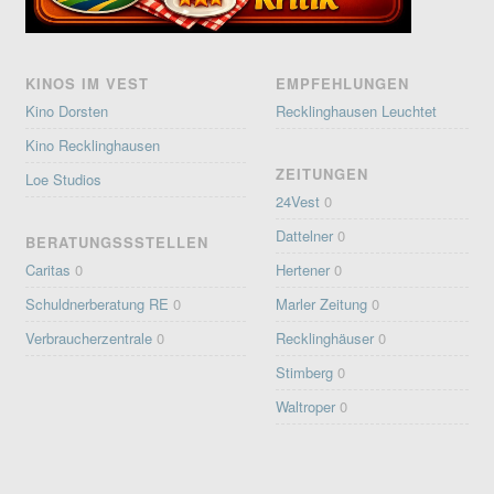
KINOS IM VEST
EMPFEHLUNGEN
Kino Dorsten
Recklinghausen Leuchtet
Kino Recklinghausen
ZEITUNGEN
Loe Studios
24Vest
0
Dattelner
0
BERATUNGSSSTELLEN
Caritas
0
Hertener
0
Schuldnerberatung RE
0
Marler Zeitung
0
Verbraucherzentrale
0
Recklinghäuser
0
Stimberg
0
Waltroper
0