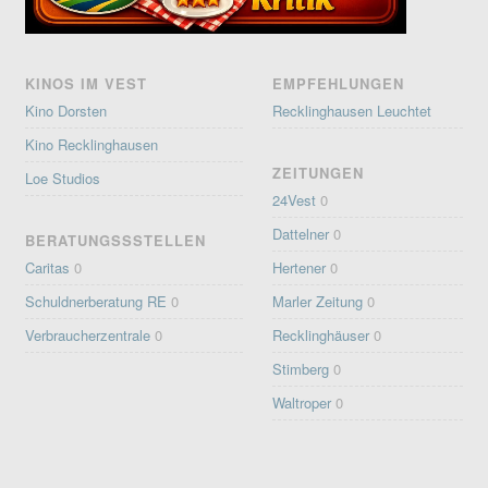
KINOS IM VEST
EMPFEHLUNGEN
Kino Dorsten
Recklinghausen Leuchtet
Kino Recklinghausen
ZEITUNGEN
Loe Studios
24Vest
0
Dattelner
0
BERATUNGSSSTELLEN
Caritas
0
Hertener
0
Schuldnerberatung RE
0
Marler Zeitung
0
Verbraucherzentrale
0
Recklinghäuser
0
Stimberg
0
Waltroper
0