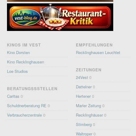
KINOS IM VEST
EMPFEHLUNGEN
Kino Dorsten
Recklinghausen Leuchtet
Kino Recklinghausen
ZEITUNGEN
Loe Studios
24Vest
0
Dattelner
0
BERATUNGSSSTELLEN
Caritas
0
Hertener
0
Schuldnerberatung RE
0
Marler Zeitung
0
Verbraucherzentrale
0
Recklinghäuser
0
Stimberg
0
Waltroper
0