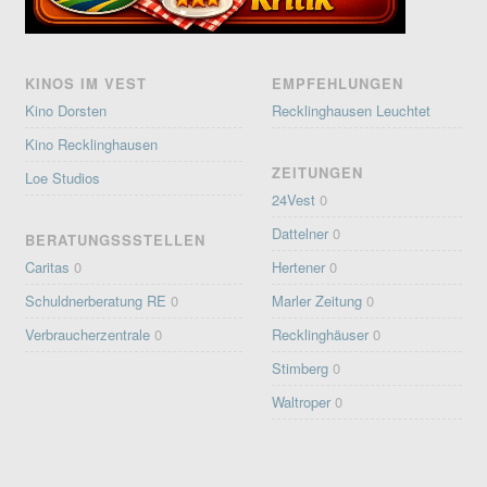
KINOS IM VEST
EMPFEHLUNGEN
Kino Dorsten
Recklinghausen Leuchtet
Kino Recklinghausen
ZEITUNGEN
Loe Studios
24Vest
0
Dattelner
0
BERATUNGSSSTELLEN
Caritas
0
Hertener
0
Schuldnerberatung RE
0
Marler Zeitung
0
Verbraucherzentrale
0
Recklinghäuser
0
Stimberg
0
Waltroper
0