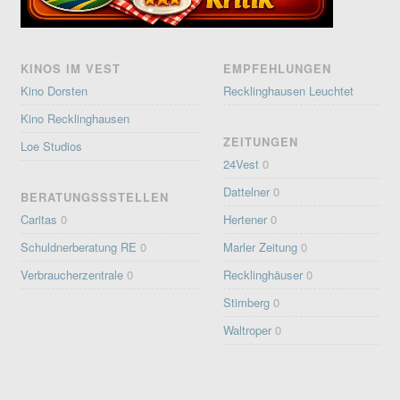
KINOS IM VEST
EMPFEHLUNGEN
Kino Dorsten
Recklinghausen Leuchtet
Kino Recklinghausen
ZEITUNGEN
Loe Studios
24Vest
0
Dattelner
0
BERATUNGSSSTELLEN
Caritas
0
Hertener
0
Schuldnerberatung RE
0
Marler Zeitung
0
Verbraucherzentrale
0
Recklinghäuser
0
Stimberg
0
Waltroper
0