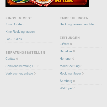
KINOS IM VEST
EMPFEHLUNGEN
Kino Dorsten
Recklinghausen Leuchtet
Kino Recklinghausen
ZEITUNGEN
Loe Studios
24Vest
0
Dattelner
0
BERATUNGSSSTELLEN
Caritas
0
Hertener
0
Schuldnerberatung RE
0
Marler Zeitung
0
Verbraucherzentrale
0
Recklinghäuser
0
Stimberg
0
Waltroper
0