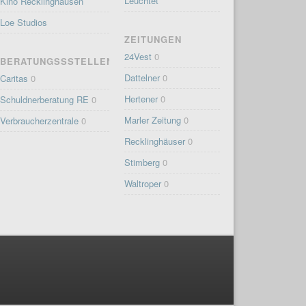
Leuchtet
Kino Recklinghausen
Loe Studios
ZEITUNGEN
24Vest
0
BERATUNGSSSTELLEN
Dattelner
0
Caritas
0
Hertener
0
Schuldnerberatung RE
0
Marler Zeitung
0
Verbraucherzentrale
0
Recklinghäuser
0
Stimberg
0
Waltroper
0