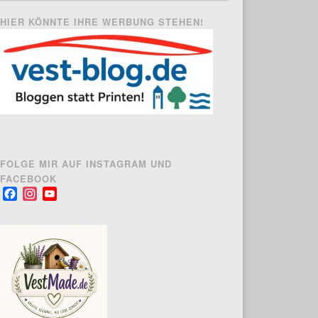
HIER KÖNNTE IHRE WERBUNG STEHEN!
FOLGE MIR AUF INSTAGRAM UND
FACEBOOK
Facebook
Instagram
YouTube