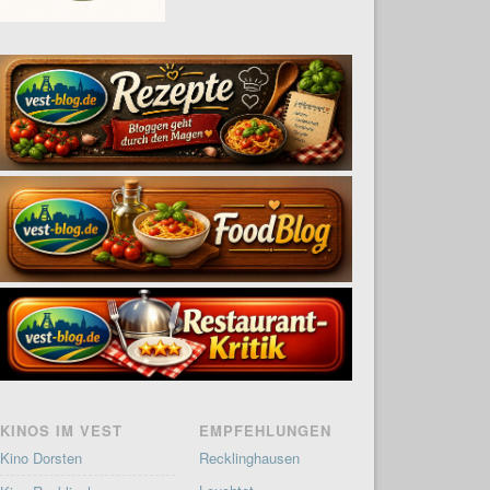
KINOS IM VEST
EMPFEHLUNGEN
Kino Dorsten
Recklinghausen