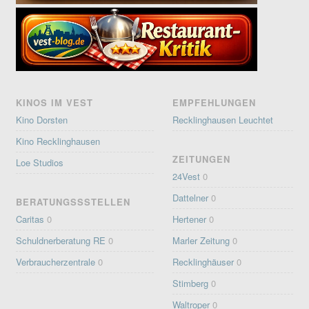
KINOS IM VEST
EMPFEHLUNGEN
Kino Dorsten
Recklinghausen Leuchtet
Kino Recklinghausen
ZEITUNGEN
Loe Studios
24Vest
0
Dattelner
0
BERATUNGSSSTELLEN
Caritas
0
Hertener
0
Schuldnerberatung RE
0
Marler Zeitung
0
Verbraucherzentrale
0
Recklinghäuser
0
Stimberg
0
Waltroper
0