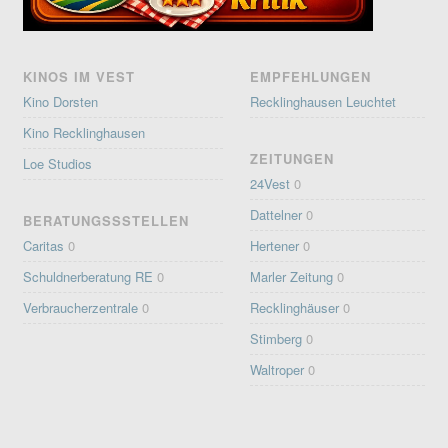
KINOS IM VEST
EMPFEHLUNGEN
Kino Dorsten
Recklinghausen Leuchtet
Kino Recklinghausen
ZEITUNGEN
Loe Studios
24Vest
0
Dattelner
0
BERATUNGSSSTELLEN
Caritas
0
Hertener
0
Schuldnerberatung RE
0
Marler Zeitung
0
Verbraucherzentrale
0
Recklinghäuser
0
Stimberg
0
Waltroper
0