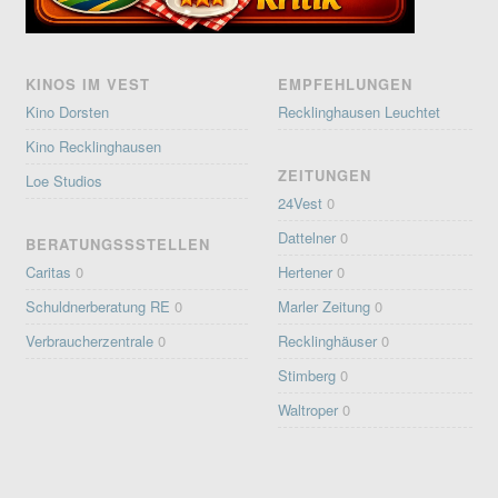
KINOS IM VEST
EMPFEHLUNGEN
Kino Dorsten
Recklinghausen Leuchtet
Kino Recklinghausen
ZEITUNGEN
Loe Studios
24Vest
0
Dattelner
0
BERATUNGSSSTELLEN
Caritas
0
Hertener
0
Schuldnerberatung RE
0
Marler Zeitung
0
Verbraucherzentrale
0
Recklinghäuser
0
Stimberg
0
Waltroper
0