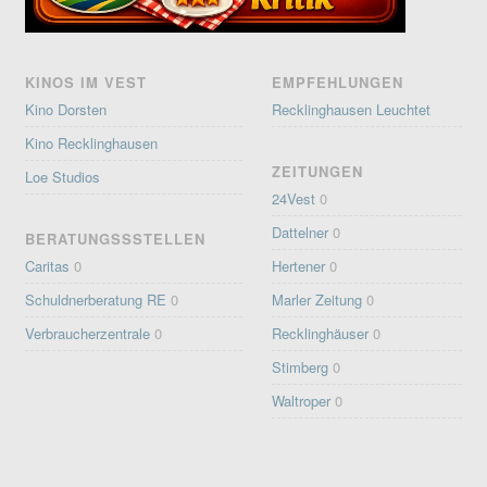
KINOS IM VEST
EMPFEHLUNGEN
Kino Dorsten
Recklinghausen Leuchtet
Kino Recklinghausen
ZEITUNGEN
Loe Studios
24Vest
0
Dattelner
0
BERATUNGSSSTELLEN
Caritas
0
Hertener
0
Schuldnerberatung RE
0
Marler Zeitung
0
Verbraucherzentrale
0
Recklinghäuser
0
Stimberg
0
Waltroper
0