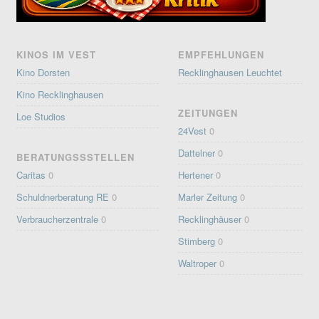
KINOS IM VEST
EMPFEHLUNGEN
Kino Dorsten
Recklinghausen Leuchtet
Kino Recklinghausen
ZEITUNGEN
Loe Studios
24Vest
0
Dattelner
0
BERATUNGSSSTELLEN
Caritas
0
Hertener
0
Schuldnerberatung RE
0
Marler Zeitung
0
Verbraucherzentrale
0
Recklinghäuser
0
Stimberg
0
Waltroper
0