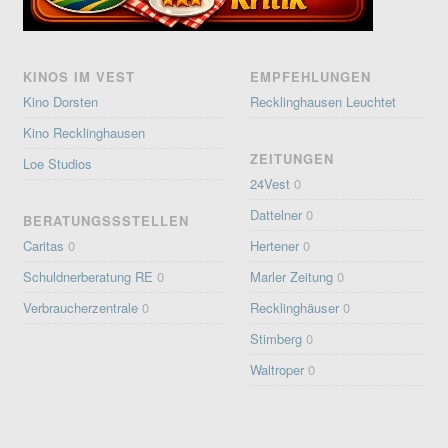
KINOS IM VEST
EMPFEHLUNGEN
Kino Dorsten
Recklinghausen Leuchtet
Kino Recklinghausen
ZEITUNGEN
Loe Studios
24Vest
0
Dattelner
0
BERATUNGSSSTELLEN
Caritas
0
Hertener
0
Schuldnerberatung RE
0
Marler Zeitung
0
Verbraucherzentrale
0
Recklinghäuser
0
Stimberg
0
Waltroper
0