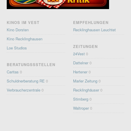
KINOS IM VEST
EMPFEHLUNGEN
Kino Dorsten
Recklinghausen Leuchtet
Kino Recklinghausen
ZEITUNGEN
Loe Studios
24Vest
0
Dattelner
0
BERATUNGSSSTELLEN
Caritas
0
Hertener
0
Schuldnerberatung RE
0
Marler Zeitung
0
Verbraucherzentrale
0
Recklinghäuser
0
Stimberg
0
Waltroper
0