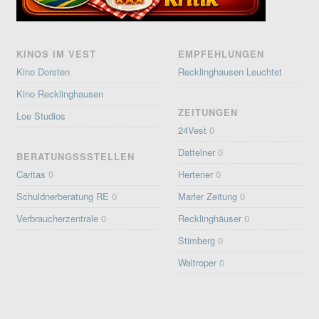
KINOS IM VEST
EMPFEHLUNGEN
Kino Dorsten
Recklinghausen Leuchtet
Kino Recklinghausen
ZEITUNGEN
Loe Studios
24Vest
0
Dattelner
0
BERATUNGSSSTELLEN
Caritas
0
Hertener
0
Schuldnerberatung RE
0
Marler Zeitung
0
Verbraucherzentrale
0
Recklinghäuser
0
Stimberg
0
Waltroper
0