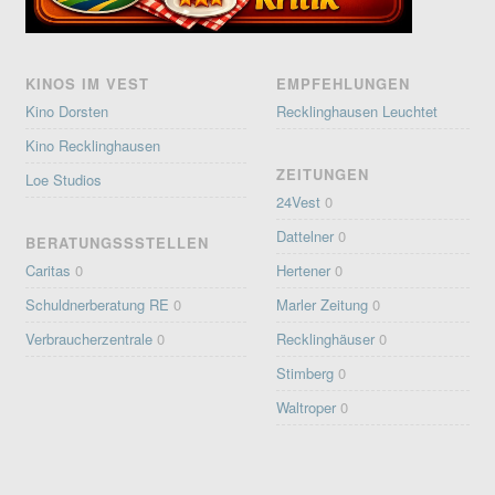
KINOS IM VEST
EMPFEHLUNGEN
Kino Dorsten
Recklinghausen Leuchtet
Kino Recklinghausen
ZEITUNGEN
Loe Studios
24Vest
0
Dattelner
0
BERATUNGSSSTELLEN
Caritas
0
Hertener
0
Schuldnerberatung RE
0
Marler Zeitung
0
Verbraucherzentrale
0
Recklinghäuser
0
Stimberg
0
Waltroper
0