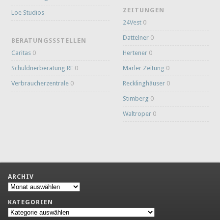
ZEITUNGEN
Loe Studios
24Vest
0
Dattelner
0
BERATUNGSSSTELLEN
Caritas
0
Hertener
0
Schuldnerberatung RE
0
Marler Zeitung
0
Verbraucherzentrale
0
Recklinghäuser
0
Stimberg
0
Waltroper
0
ARCHIV
Archiv
KATEGORIEN
Kategorien