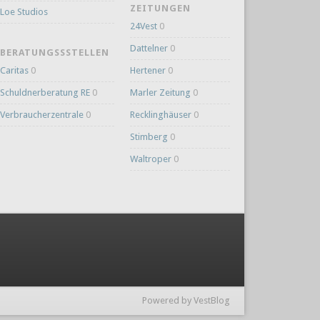
ZEITUNGEN
Loe Studios
24Vest
0
Dattelner
0
BERATUNGSSSTELLEN
Caritas
0
Hertener
0
Schuldnerberatung RE
0
Marler Zeitung
0
Verbraucherzentrale
0
Recklinghäuser
0
Stimberg
0
Waltroper
0
Powered by VestBlog