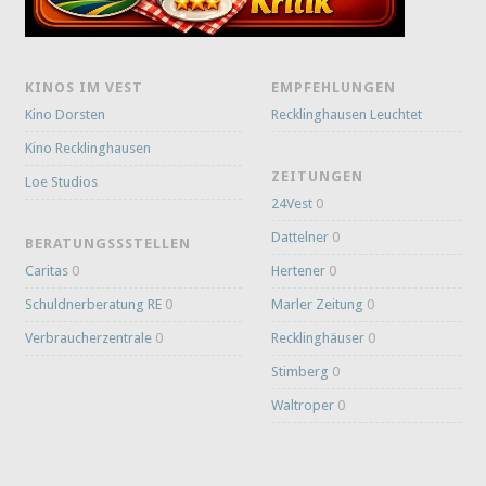
KINOS IM VEST
EMPFEHLUNGEN
Kino Dorsten
Recklinghausen Leuchtet
Kino Recklinghausen
ZEITUNGEN
Loe Studios
24Vest
0
Dattelner
0
BERATUNGSSSTELLEN
Caritas
0
Hertener
0
Schuldnerberatung RE
0
Marler Zeitung
0
Verbraucherzentrale
0
Recklinghäuser
0
Stimberg
0
Waltroper
0