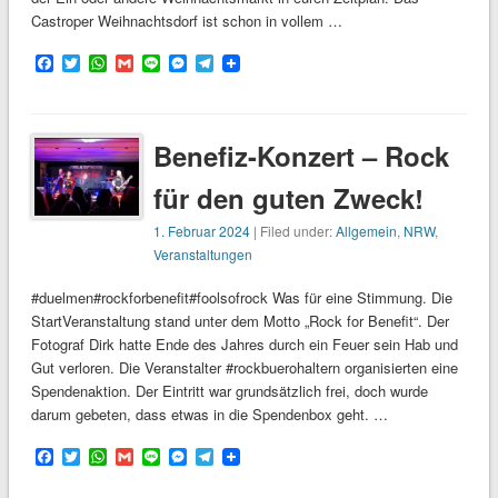
Castroper Weihnachtsdorf ist schon in vollem …
Facebook
Twitter
WhatsApp
Gmail
Line
Messenger
Telegram
Benefiz-Konzert – Rock
für den guten Zweck!
1. Februar 2024
| Filed under:
Allgemein
,
NRW
,
Veranstaltungen
#duelmen#rockforbenefit#foolsofrock Was für eine Stimmung. Die
StartVeranstaltung stand unter dem Motto „Rock for Benefit“. Der
Fotograf Dirk hatte Ende des Jahres durch ein Feuer sein Hab und
Gut verloren. Die Veranstalter #rockbuerohaltern organisierten eine
Spendenaktion. Der Eintritt war grundsätzlich frei, doch wurde
darum gebeten, dass etwas in die Spendenbox geht. …
Facebook
Twitter
WhatsApp
Gmail
Line
Messenger
Telegram