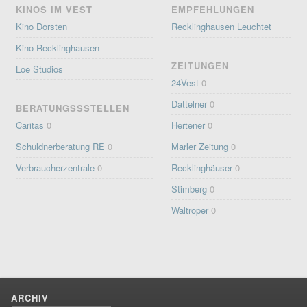
KINOS IM VEST
EMPFEHLUNGEN
Kino Dorsten
Recklinghausen Leuchtet
Kino Recklinghausen
ZEITUNGEN
Loe Studios
24Vest
0
Dattelner
0
BERATUNGSSSTELLEN
Caritas
0
Hertener
0
Schuldnerberatung RE
0
Marler Zeitung
0
Verbraucherzentrale
0
Recklinghäuser
0
Stimberg
0
Waltroper
0
ARCHIV