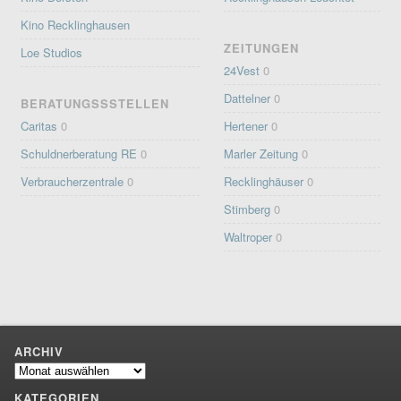
Kino Recklinghausen
ZEITUNGEN
Loe Studios
24Vest
0
Dattelner
0
BERATUNGSSSTELLEN
Caritas
0
Hertener
0
Schuldnerberatung RE
0
Marler Zeitung
0
Verbraucherzentrale
0
Recklinghäuser
0
Stimberg
0
Waltroper
0
ARCHIV
Archiv
KATEGORIEN