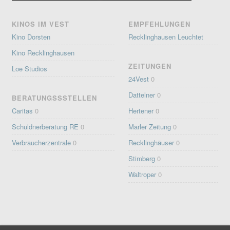
KINOS IM VEST
EMPFEHLUNGEN
Kino Dorsten
Recklinghausen Leuchtet
Kino Recklinghausen
ZEITUNGEN
Loe Studios
24Vest
0
Dattelner
0
BERATUNGSSSTELLEN
Caritas
0
Hertener
0
Schuldnerberatung RE
0
Marler Zeitung
0
Verbraucherzentrale
0
Recklinghäuser
0
Stimberg
0
Waltroper
0