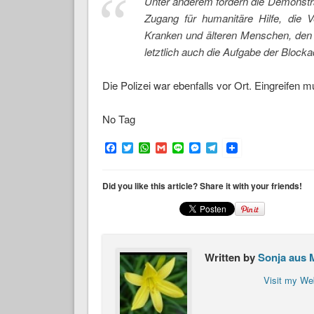
Unter anderem fordern die Demonstra
Zugang für humanitäre Hilfe, die V
Kranken und älteren Menschen, den 
letztlich auch die Aufgabe der Blocka
Die Polizei war ebenfalls vor Ort. Eingreifen mu
No Tag
Facebook
Twitter
WhatsApp
Gmail
Line
Messenger
Telegram
Did you like this article? Share it with your friends!
Written by
Sonja aus 
Visit my We