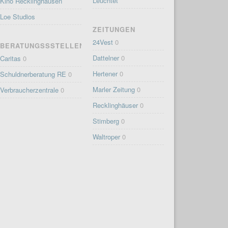
Leuchtet
Kino Recklinghausen
Loe Studios
ZEITUNGEN
24Vest
0
BERATUNGSSSTELLEN
Dattelner
0
Caritas
0
Hertener
0
Schuldnerberatung RE
0
Marler Zeitung
0
Verbraucherzentrale
0
Recklinghäuser
0
Stimberg
0
Waltroper
0