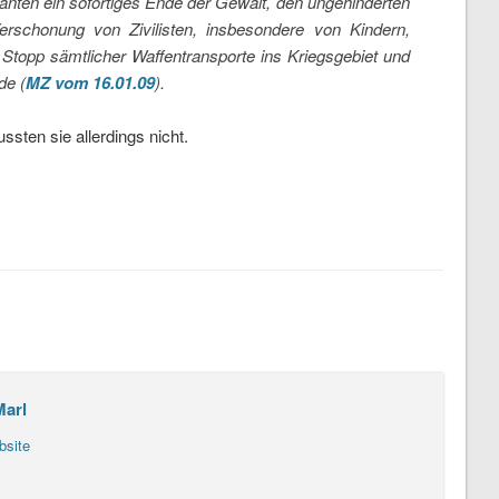
nten ein sofortiges Ende der Gewalt, den ungehinderten
erschonung von Zivilisten, insbesondere von Kindern,
Stopp sämtlicher Waffentransporte ins Kriegsgebiet und
de (
MZ vom 16.01.09
).
ssten sie allerdings nicht.
Marl
bsite