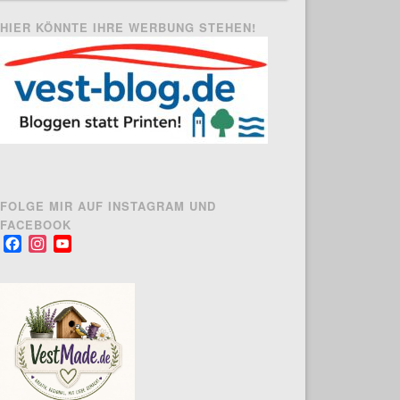
HIER KÖNNTE IHRE WERBUNG STEHEN!
FOLGE MIR AUF INSTAGRAM UND
FACEBOOK
Facebook
Instagram
YouTube