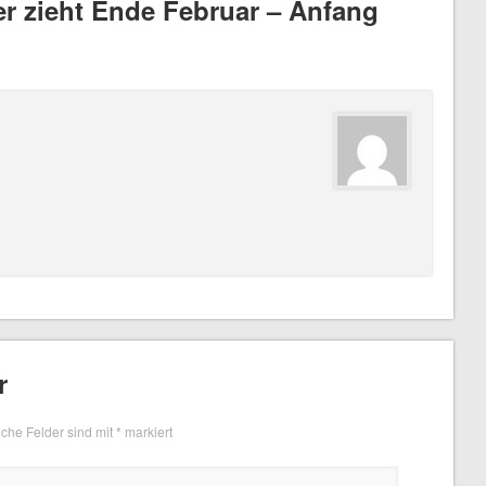
r zieht Ende Februar – Anfang
r
iche Felder sind mit
*
markiert