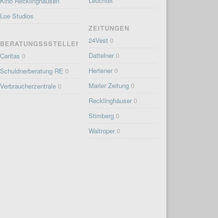
Leuchtet
Kino Recklinghausen
Loe Studios
ZEITUNGEN
24Vest
0
BERATUNGSSSTELLEN
Dattelner
0
Caritas
0
Hertener
0
Schuldnerberatung RE
0
Marler Zeitung
0
Verbraucherzentrale
0
Recklinghäuser
0
Stimberg
0
Waltroper
0