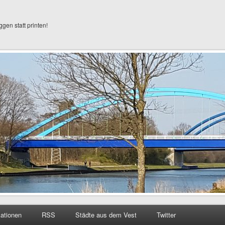
ggen statt printen!
kationen
RSS
Städte aus dem Vest
Twitter