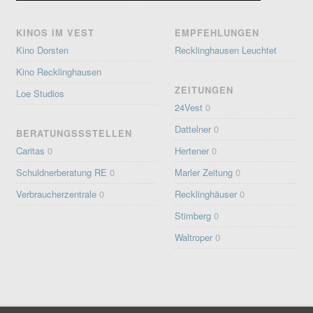
KINOS IM VEST
EMPFEHLUNGEN
Kino Dorsten
Recklinghausen Leuchtet
Kino Recklinghausen
ZEITUNGEN
Loe Studios
24Vest
0
Dattelner
0
BERATUNGSSSTELLEN
Caritas
0
Hertener
0
Schuldnerberatung RE
0
Marler Zeitung
0
Verbraucherzentrale
0
Recklinghäuser
0
Stimberg
0
Waltroper
0