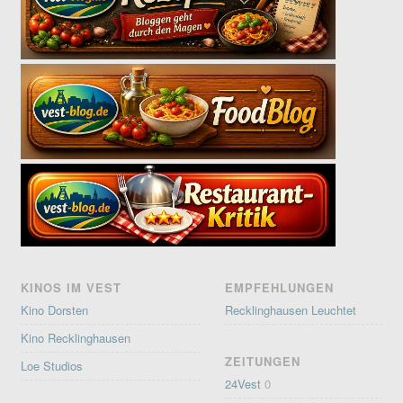
KINOS IM VEST
EMPFEHLUNGEN
Kino Dorsten
Recklinghausen Leuchtet
Kino Recklinghausen
ZEITUNGEN
Loe Studios
24Vest
0