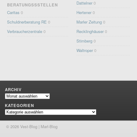
Dattelner
0
BERATUNGSSSTELLEN
Caritas
0
Hertener
0
Schuldnerberatung RE
0
Marler Zeitung
0
Verbraucherzentrale
0
Recklinghäuser
0
Stimberg
0
Waltroper
0
ARCHIV
Archiv
KATEGORIEN
Kategorien
© 2026 Vest-Blog | Marl-Blog