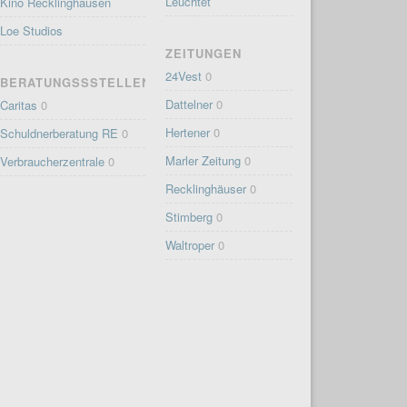
Leuchtet
Kino Recklinghausen
Loe Studios
ZEITUNGEN
24Vest
0
BERATUNGSSSTELLEN
Dattelner
0
Caritas
0
Hertener
0
Schuldnerberatung RE
0
Marler Zeitung
0
Verbraucherzentrale
0
Recklinghäuser
0
Stimberg
0
Waltroper
0