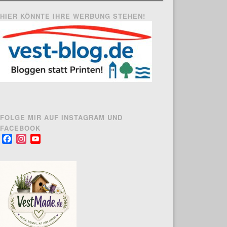
HIER KÖNNTE IHRE WERBUNG STEHEN!
FOLGE MIR AUF INSTAGRAM UND
FACEBOOK
Facebook
Instagram
YouTube