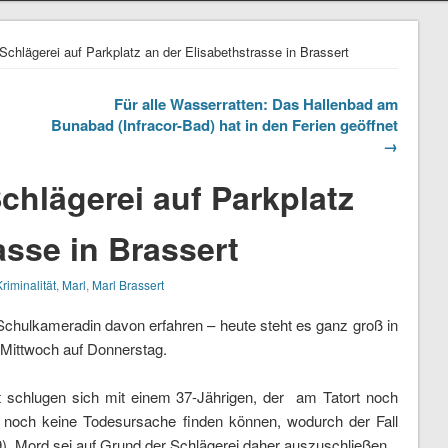
Schlägerei auf Parkplatz an der Elisabethstrasse in Brassert
Für alle Wasserratten: Das Hallenbad am
Bunabad (Infracor-Bad) hat in den Ferien geöffnet
→
chlägerei auf Parkplatz
asse in Brassert
Kriminalität
,
Marl
,
Marl Brassert
 Schulkameradin davon erfahren – heute steht es ganz groß in
 Mittwoch auf Donnerstag.
 schlugen sich mit einem 37-Jährigen, der am Tatort noch
r noch keine Todesursache finden können, wodurch der Fall
). Mord sei auf Grund der Schlägerei daher auszuschließen.