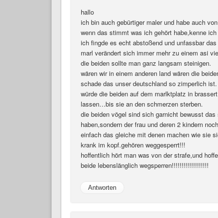
hallo
ich bin auch gebürtiger maler und habe auch vo
wenn das stimmt was ich gehört habe,kenne ich 
ich fingde es echt abstoßend und unfassbar da
marl verändert sich immer mehr zu einem asi vier
die beiden sollte man ganz langsam steinigen.
wären wir in einem anderen land wären die beiden 
schade das unser deutschland so zimperlich ist.
würde die beiden auf dem marlktplatz in brasser
lassen…bis sie an den schmerzen sterben.
die beiden vögel sind sich garnicht bewusst das 
haben,sondern der frau und deren 2 kindern noc
einfach das gleiche mit denen machen wie sie si
krank im kopf.gehören weggesperrt!!!
hoffentlich hört man was von der strafe,und hoffen
beide lebenslänglich wegsperren!!!!!!!!!!!!!!!!!!!
Antworten