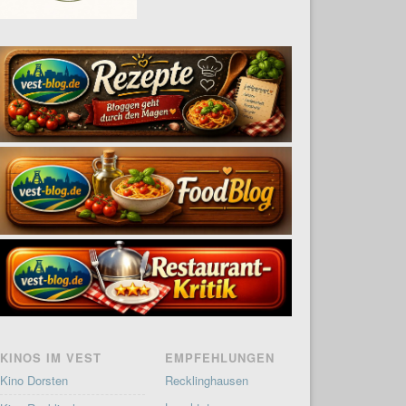
KINOS IM VEST
EMPFEHLUNGEN
Kino Dorsten
Recklinghausen