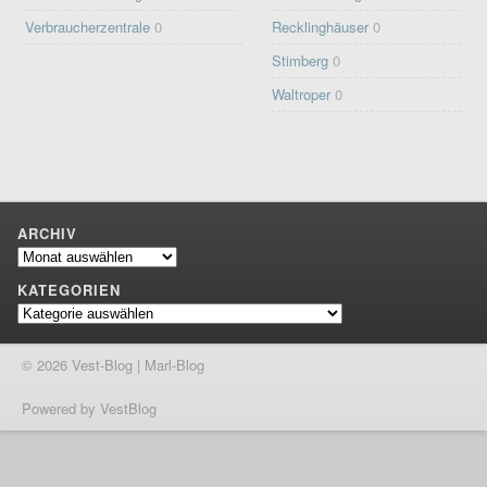
Verbraucherzentrale
0
Recklinghäuser
0
Stimberg
0
Waltroper
0
ARCHIV
Archiv
KATEGORIEN
Kategorien
© 2026 Vest-Blog | Marl-Blog
Powered by VestBlog