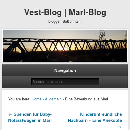
Vest-Blog | Marl-Blog
bloggen statt printen!
Navigation
You are here:
Home
›
Allgemein
› Eine Bewerbung aus Marl
← Spenden für Baby-
Kinderunfreundliche
Notarztwagen in Marl
Nachbarn – Eine Anekdote
→