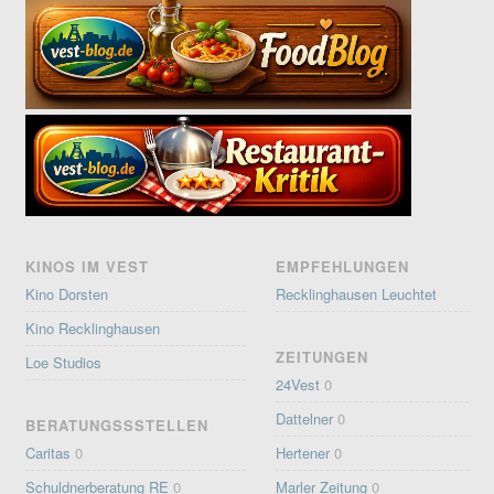
KINOS IM VEST
EMPFEHLUNGEN
Kino Dorsten
Recklinghausen Leuchtet
Kino Recklinghausen
ZEITUNGEN
Loe Studios
24Vest
0
Dattelner
0
BERATUNGSSSTELLEN
Caritas
0
Hertener
0
Schuldnerberatung RE
0
Marler Zeitung
0