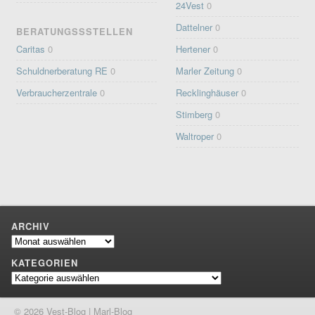
24Vest
0
Dattelner
0
BERATUNGSSSTELLEN
Caritas
0
Hertener
0
Schuldnerberatung RE
0
Marler Zeitung
0
Verbraucherzentrale
0
Recklinghäuser
0
Stimberg
0
Waltroper
0
ARCHIV
Archiv
KATEGORIEN
Kategorien
© 2026 Vest-Blog | Marl-Blog