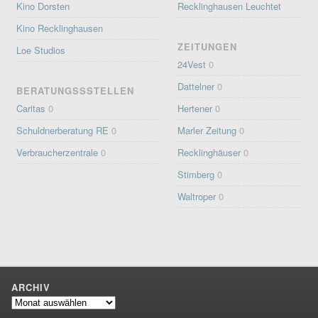
Kino Dorsten
Recklinghausen Leuchtet
Kino Recklinghausen
ZEITUNGEN
Loe Studios
24Vest
0
Dattelner
0
BERATUNGSSSTELLEN
Caritas
0
Hertener
0
Schuldnerberatung RE
0
Marler Zeitung
0
Verbraucherzentrale
0
Recklinghäuser
0
Stimberg
0
Waltroper
0
ARCHIV
Archiv