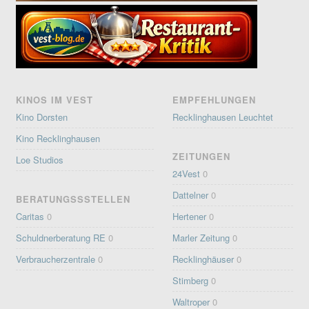
KINOS IM VEST
EMPFEHLUNGEN
Kino Dorsten
Recklinghausen Leuchtet
Kino Recklinghausen
ZEITUNGEN
Loe Studios
24Vest
0
Dattelner
0
BERATUNGSSSTELLEN
Caritas
0
Hertener
0
Schuldnerberatung RE
0
Marler Zeitung
0
Verbraucherzentrale
0
Recklinghäuser
0
Stimberg
0
Waltroper
0