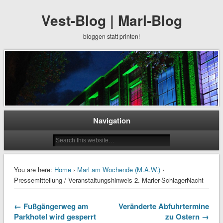
Vest-Blog | Marl-Blog
bloggen statt printen!
Navigation
You are here:
Home
›
Marl am Wochende (M.A.W.)
›
Pressemitteilung / Veranstaltungshinweis 2. Marler-SchlagerNacht
← Fußgängerweg am
Veränderte Abfuhrtermine
Parkhotel wird gesperrt
zu Ostern →