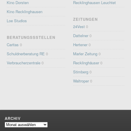
Kino Dorsten
Recklinghausen Leuchtet
Kino Recklinghausen
ZEITUNGEN
Loe Studios
24Vest
0
Dattelner
0
BERATUNGSSSTELLEN
Caritas
0
Hertener
0
Schuldnerberatung RE
0
Marler Zeitung
0
Verbraucherzentrale
0
Recklinghäuser
0
Stimberg
0
Waltroper
0
ARCHIV
Archiv