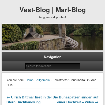
Vest-Blog | Marl-Blog
bloggen statt printen!
Navigation
You are here:
Home
›
Allgemein
› Bewaffneter Raubüberfall in Marl
Hüls
← Ulrich Dittmar liest in der
Die Bunaspatzen singen auf
Stern Buchhandlung
einer Hochzeit – Video →