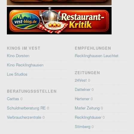
KINOS IM VEST
EMPFEHLUNGEN
Kino Dorsten
Recklinghausen Leuchtet
Kino Recklinghausen
ZEITUNGEN
Loe Studios
24Vest
0
Dattelner
0
BERATUNGSSSTELLEN
Caritas
0
Hertener
0
Schuldnerberatung RE
0
Marler Zeitung
0
Verbraucherzentrale
0
Recklinghäuser
0
Stimberg
0