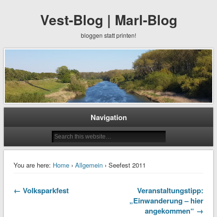
Vest-Blog | Marl-Blog
bloggen statt printen!
Navigation
You are here:
Home
›
Allgemein
› Seefest 2011
← Volksparkfest
Veranstaltungstipp:
„Einwanderung – hier
angekommen“ →