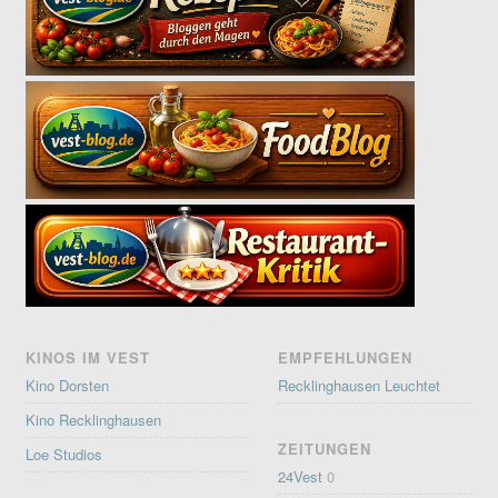
KINOS IM VEST
EMPFEHLUNGEN
Kino Dorsten
Recklinghausen Leuchtet
Kino Recklinghausen
ZEITUNGEN
Loe Studios
24Vest
0