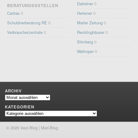
Dattelner
0
BERATUNGSSSTELLEN
Caritas
0
Hertener
0
Schuldnerberatung RE
0
Marler Zeitung
0
Verbraucherzentrale
0
Recklinghäuser
0
Stimberg
0
Waltroper
0
ARCHIV
Archiv
KATEGORIEN
Kategorien
© 2026 Vest-Blog | Marl-Blog