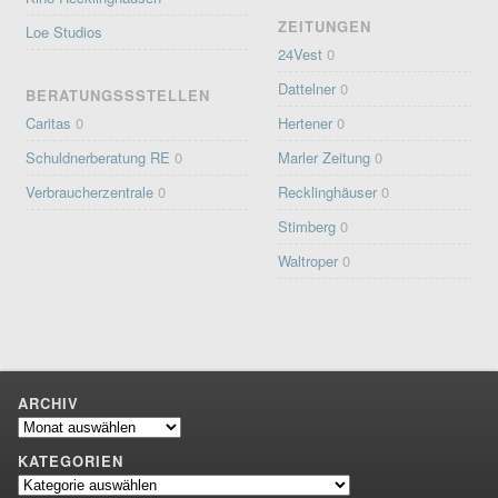
ZEITUNGEN
Loe Studios
24Vest
0
Dattelner
0
BERATUNGSSSTELLEN
Caritas
0
Hertener
0
Schuldnerberatung RE
0
Marler Zeitung
0
Verbraucherzentrale
0
Recklinghäuser
0
Stimberg
0
Waltroper
0
ARCHIV
Archiv
KATEGORIEN
Kategorien