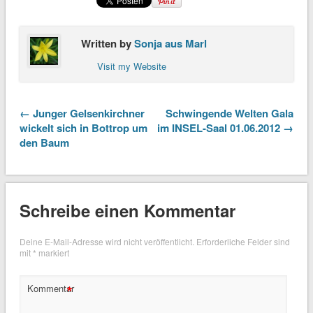
Written by
Sonja aus Marl
Visit my Website
← Junger Gelsenkirchner
Schwingende Welten Gala
wickelt sich in Bottrop um
im INSEL-Saal 01.06.2012 →
den Baum
Schreibe einen Kommentar
Deine E-Mail-Adresse wird nicht veröffentlicht.
Erforderliche Felder sind
mit
*
markiert
*
Kommentar