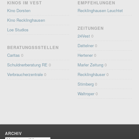
KINOS IM VEST
EMPFEHLUNGEN
Kino Dorsten
Recklinghausen Leuchtet
Kino Recklinghausen
ZEITUNGEN
Loe Studios
24Vest
0
Dattelner
0
BERATUNGSSSTELLEN
Caritas
0
Hertener
0
Schuldnerberatung RE
0
Marler Zeitung
0
Verbraucherzentrale
0
Recklinghäuser
0
Stimberg
0
Waltroper
0
ARCHIV