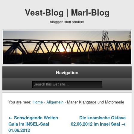
Vest-Blog | Marl-Blog
bloggen statt printen!
Navigation
You are here:
Home
›
Allgemein
› Marler Klangtage und Motormeile
← Schwingende Welten
Die kosmische Oktave
Gala im INSEL-Saal
02.06.2012 im Insel Saal →
01.06.2012