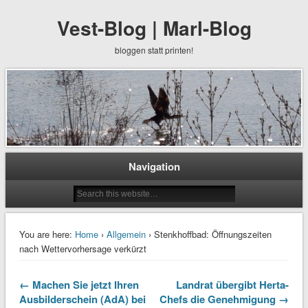
Vest-Blog | Marl-Blog
bloggen statt printen!
Navigation
You are here:
Home
›
Allgemein
› Stenkhoffbad: Öffnungszeiten
nach Wettervorhersage verkürzt
← Machen Sie jetzt Ihren
Landrat übergibt Herta-
Ausbilderschein (AdA) bei
Chefs die Genehmigung →