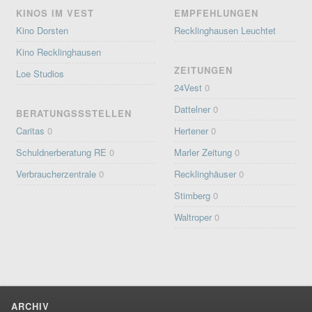
KINOS IM VEST
EMPFEHLUNGEN
Kino Dorsten
Recklinghausen Leuchtet
Kino Recklinghausen
ZEITUNGEN
Loe Studios
24Vest
0
Dattelner
0
BERATUNGSSSTELLEN
Caritas
0
Hertener
0
Schuldnerberatung RE
0
Marler Zeitung
0
Verbraucherzentrale
0
Recklinghäuser
0
Stimberg
0
Waltroper
0
ARCHIV