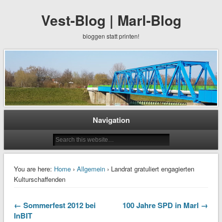
Vest-Blog | Marl-Blog
bloggen statt printen!
Navigation
You are here:
Home
›
Allgemein
› Landrat gratuliert engagierten
Kulturschaffenden
← Sommerfest 2012 bei
100 Jahre SPD in Marl →
InBIT