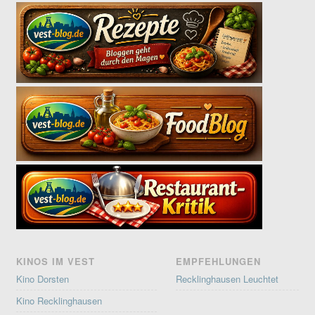
KINOS IM VEST
EMPFEHLUNGEN
Kino Dorsten
Recklinghausen Leuchtet
Kino Recklinghausen