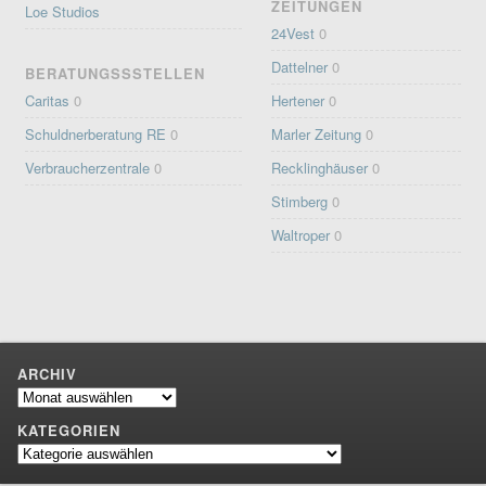
ZEITUNGEN
Loe Studios
24Vest
0
Dattelner
0
BERATUNGSSSTELLEN
Caritas
0
Hertener
0
Schuldnerberatung RE
0
Marler Zeitung
0
Verbraucherzentrale
0
Recklinghäuser
0
Stimberg
0
Waltroper
0
ARCHIV
Archiv
KATEGORIEN
Kategorien