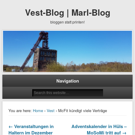
Vest-Blog | Marl-Blog
bloggen statt printen!
Navigation
You are here:
Home
›
Vest
› McFit kündigt viele Verträge
← Veranstaltungen in
Adventskalender in Hüls –
Haltern im Dezember
MoSoMi tritt auf →