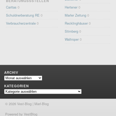
BERATUNGSSSTELLEN
Caritas
0
Hertener
0
Schuldnerberatung RE
0
Marler Zeitung
0
Verbraucherzentrale
0
Recklinghäuser
0
Stimberg
0
Waltroper
0
ARCHIV
Archiv
KATEGORIEN
Kategorien
© 2026 Vest-Blog | Marl-Blog
Powered by VestBlog