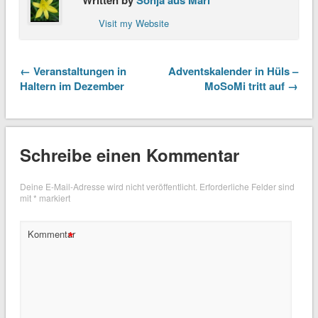
Written by
Sonja aus Marl
Visit my Website
← Veranstaltungen in
Adventskalender in Hüls –
Haltern im Dezember
MoSoMi tritt auf →
Schreibe einen Kommentar
Deine E-Mail-Adresse wird nicht veröffentlicht.
Erforderliche Felder sind
mit
*
markiert
*
Kommentar