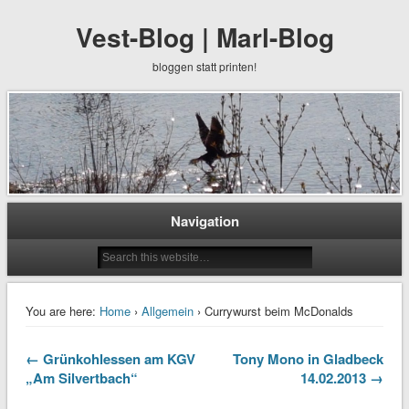
Vest-Blog | Marl-Blog
bloggen statt printen!
Navigation
You are here:
Home
›
Allgemein
› Currywurst beim McDonalds
← Grünkohlessen am KGV
Tony Mono in Gladbeck
„Am Silvertbach“
14.02.2013 →