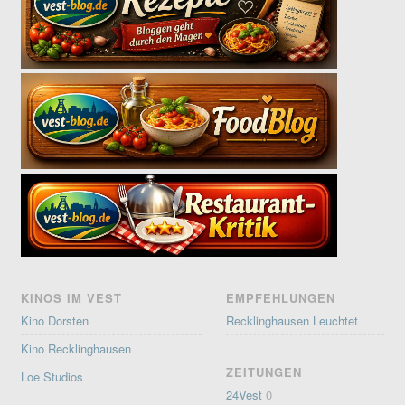
KINOS IM VEST
EMPFEHLUNGEN
Kino Dorsten
Recklinghausen Leuchtet
Kino Recklinghausen
ZEITUNGEN
Loe Studios
24Vest
0