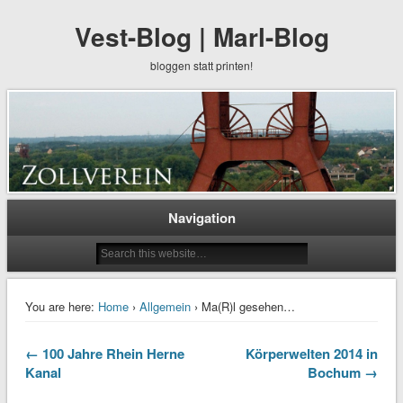
Vest-Blog | Marl-Blog
bloggen statt printen!
Navigation
You are here:
Home
›
Allgemein
› Ma(R)l gesehen…
← 100 Jahre Rhein Herne
Körperwelten 2014 in
Kanal
Bochum →