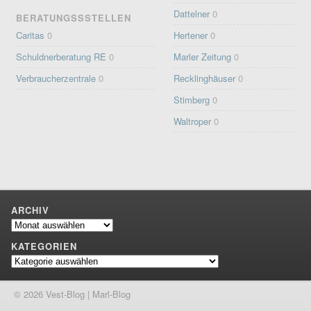
Dattelner
0
BERATUNGSSSTELLEN
Caritas
0
Hertener
0
Schuldnerberatung RE
0
Marler Zeitung
0
Verbraucherzentrale
0
Recklinghäuser
0
Stimberg
0
Waltroper
0
ARCHIV
Archiv
KATEGORIEN
Kategorien
© 2026 Vest-Blog | Marl-Blog