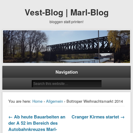
Vest-Blog | Marl-Blog
bloggen statt printen!
Navigation
You are here:
Home
›
Allgemein
› Bottroper Weihnachtsmarkt 2014
← Ab heute Bauarbeiten an
Cranger Kirmes startet →
der A 52 im Bereich des
Autobahnkreuzes Marl-