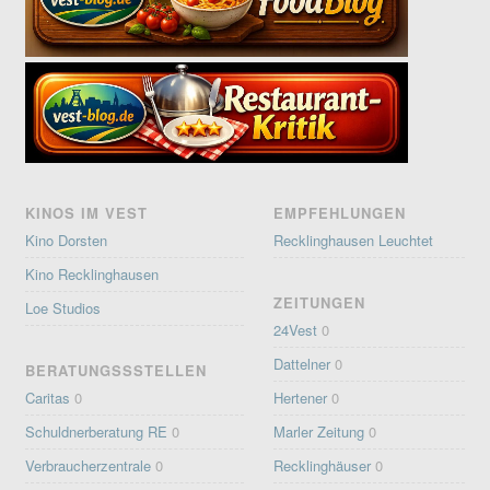
KINOS IM VEST
EMPFEHLUNGEN
Kino Dorsten
Recklinghausen Leuchtet
Kino Recklinghausen
ZEITUNGEN
Loe Studios
24Vest
0
Dattelner
0
BERATUNGSSSTELLEN
Caritas
0
Hertener
0
Schuldnerberatung RE
0
Marler Zeitung
0
Verbraucherzentrale
0
Recklinghäuser
0