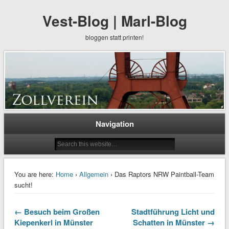
Vest-Blog | Marl-Blog
bloggen statt printen!
Navigation
You are here:
Home
›
Allgemein
› Das Raptors NRW Paintball-Team
sucht!
← Besuch beim Großen
Stadtführung Licht und
Kiepenkerl in Münster
Schatten in Münster →