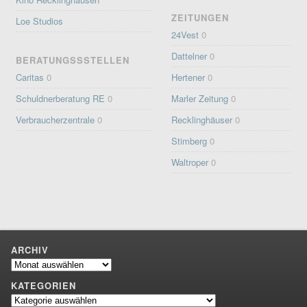
ZEITUNGEN
Loe Studios
24Vest
0
Dattelner
0
BERATUNGSSSTELLEN
Caritas
0
Hertener
0
Schuldnerberatung RE
0
Marler Zeitung
0
Verbraucherzentrale
0
Recklinghäuser
0
Stimberg
0
Waltroper
0
ARCHIV
Archiv
KATEGORIEN
Kategorien