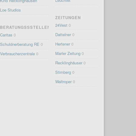
Leuchtet
Kino Recklinghausen
Loe Studios
ZEITUNGEN
24Vest
0
BERATUNGSSSTELLEN
Dattelner
0
Caritas
0
Hertener
0
Schuldnerberatung RE
0
Marler Zeitung
0
Verbraucherzentrale
0
Recklinghäuser
0
Stimberg
0
Waltroper
0