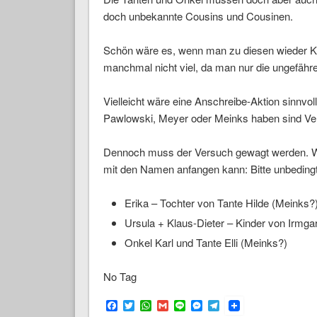
doch unbekannte Cousins und Cousinen.
Schön wäre es, wenn man zu diesen wieder Ko
manchmal nicht viel, da man nur die ungefäh
Vielleicht wäre eine Anschreibe-Aktion sinnvol
Pawlowski, Meyer oder Meinks haben sind Ver
Dennoch muss der Versuch gewagt werden. Wer
mit den Namen anfangen kann: Bitte unbeding
Erika – Tochter von Tante Hilde (Meinks?
Ursula + Klaus-Dieter – Kinder von Irmga
Onkel Karl und Tante Elli (Meinks?)
No Tag
Facebook
Twitter
WhatsApp
Gmail
Line
Messenger
Telegram