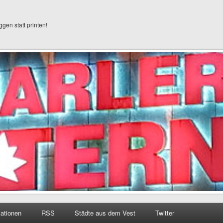
ggen statt printen!
kationen
RSS
Städte aus dem Vest
Twitter