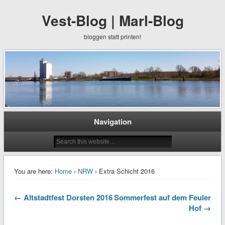
Vest-Blog | Marl-Blog
bloggen statt printen!
Navigation
You are here:
Home
›
NRW
› Extra Schicht 2016
← Altstadtfest Dorsten 2016
Sommerfest auf dem Feuler
Hof →