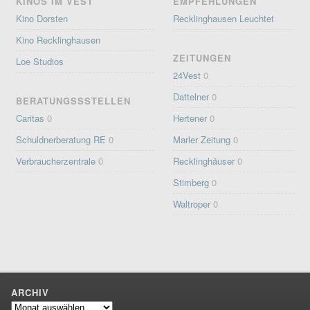
KINOS IM VEST
EMPFEHLUNGEN
Kino Dorsten
Recklinghausen Leuchtet
Kino Recklinghausen
ZEITUNGEN
Loe Studios
24Vest
0
Dattelner
0
BERATUNGSSSTELLEN
Caritas
0
Hertener
0
Schuldnerberatung RE
0
Marler Zeitung
0
Verbraucherzentrale
0
Recklinghäuser
0
Stimberg
0
Waltroper
0
ARCHIV
Archiv